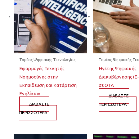
Τομέας Ψηφιακής Τεχνολογίας
Τομέας Ψηφιακής Τεχ
Εφαρμογές Τεχνητής
Ηγέτης Ψηφιακής
Νοημοσύνης στην
Διακυβέρνησης (E-
Εκπαίδευση και Κατάρτιση
σε ΟΤΑ
Ενηλίκων
ΔΙΆΒΑΣΤΕ
ΔΙΆΒΑΣΤΕ
ΠΕΡΙΣΣΌΤΕΡΑ
ΠΕΡΙΣΣΌΤΕΡΑ