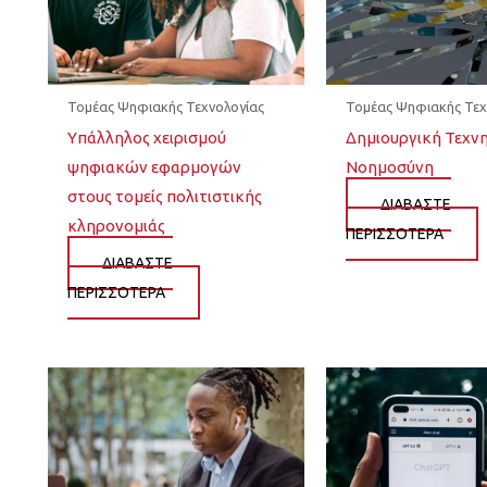
Τομέας Ψηφιακής Τεχνολογίας
Τομέας Ψηφιακής Τεχ
Yπάλληλος χειρισμού
Δημιουργική Τεχν
ψηφιακών εφαρμογών
Νοημοσύνη
στους τομείς πολιτιστικής
ΔΙΆΒΑΣΤΕ
κληρονομιάς
ΠΕΡΙΣΣΌΤΕΡΑ
ΔΙΆΒΑΣΤΕ
ΠΕΡΙΣΣΌΤΕΡΑ