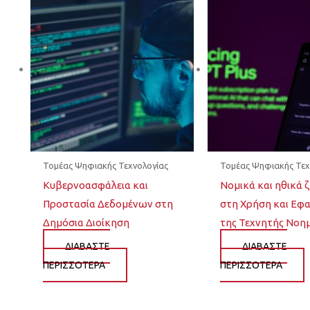
Τομέας Ψηφιακής Τεχνολογίας
Τομέας Ψηφιακής Τεχ
Κυβερνοασφάλεια και
Νομικά και ηθικά 
Προστασία Δεδομένων στη
στη Χρήση και Εφ
Δημόσια Διοίκηση
της Τεχνητής Νοη
ΔΙΆΒΑΣΤΕ
ΔΙΆΒΑΣΤΕ
ΠΕΡΙΣΣΌΤΕΡΑ
ΠΕΡΙΣΣΌΤΕΡΑ