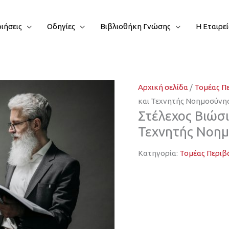
ιήσεις
Οδηγίες
Βιβλιοθήκη Γνώσης
Η Εταιρε
Αρχική σελίδα
/
Τομέας Π
και Τεχνητής Νοημοσύνη
Στέλεχος Βιώσ
Τεχνητής Νοημ
Κατηγορία:
Τομέας Περιβ