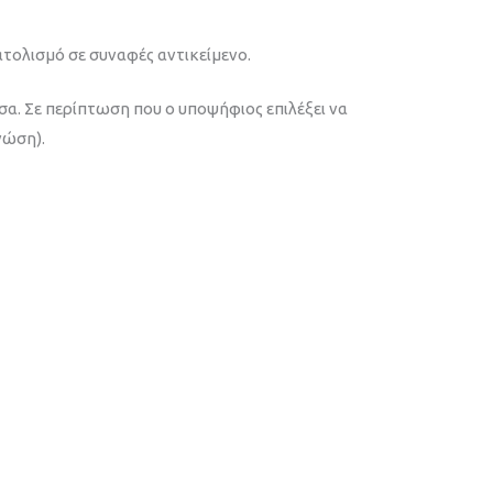
τολισμό σε συναφές αντικείμενο.
α. Σε περίπτωση που ο υποψήφιος επιλέξει να
νώση).