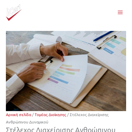
Μετάβαση
στο
περιεχόμενο
Αρχική σελίδα
/
Τομέας Διοίκησης
/ Στέλεχος Διαχείρισης
Ανθρώπινου Δυναμικού
Στέλεχος Διαχείρισης Ανθρώπινου