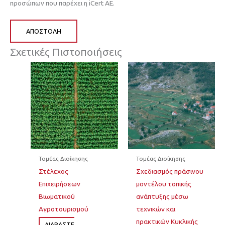
προσώπων που παρέχει η iCert AE.
ΑΠΟΣΤΟΛΉ
Σχετικές Πιστοποιήσεις
Τομέας Διοίκησης
Τομέας Διοίκησης
Στέλεχος
Σχεδιασμός πράσινου
Επιχειρήσεων
μοντέλου τοπικής
Βιωματικού
ανάπτυξης μέσω
Αγροτουρισμού
τεχνικών και
πρακτικών Κυκλικής
ΔΙΆΒΑΣΤΕ