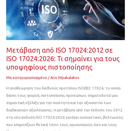
17024:2012
σε
ISO
17024:2026:
Τι
σημαίνει
Μετάβαση από ISO 17024:2012 σε
για
τους
ISO 17024:2026: Τι σημαίνει για τους
υποψηφίους
υποψηφίους πιστοποίησης
πιστοποίησης
Μη κατηγοριοποιημένο
/
Aris Mpakalakos
Η αναθεώρηση του διεθνούς προτύπου ISO/IEC 17024, το οποίο
διέπει τους φορείς πιστοποίησης προσώπων, σηματοδοτεί μια
σημαντική εξέλιξη για την ποιότητα και την αξιοπιστία των
διαδικασιών αξιολόγησης. Η μετάβαση από την έκδοση του 2012
στη νέα έκδοση ISO 17024:2026 εισάγει ουσιαστικές βελτιώσεις
που επηρεάζουν θετικά τόσο τους οργανισμούς όσο και τους