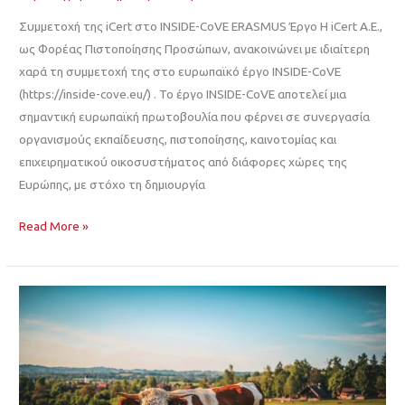
Συμμετοχή της iCert στο INSIDE-CoVE ERASMUS Έργο Η iCert Α.Ε.,
ως Φορέας Πιστοποίησης Προσώπων, ανακοινώνει με ιδιαίτερη
χαρά τη συμμετοχή της στο ευρωπαϊκό έργο INSIDE-CoVE
(https://inside-cove.eu/) . Το έργο INSIDE-CoVE αποτελεί μια
σημαντική ευρωπαϊκή πρωτοβουλία που φέρνει σε συνεργασία
οργανισμούς εκπαίδευσης, πιστοποίησης, καινοτομίας και
επιχειρηματικού οικοσυστήματος από διάφορες χώρες της
Ευρώπης, με στόχο τη δημιουργία
Read More »
Πράσινη
Διαχείριση
Κτηνοτροφικών
Μονάδων
και