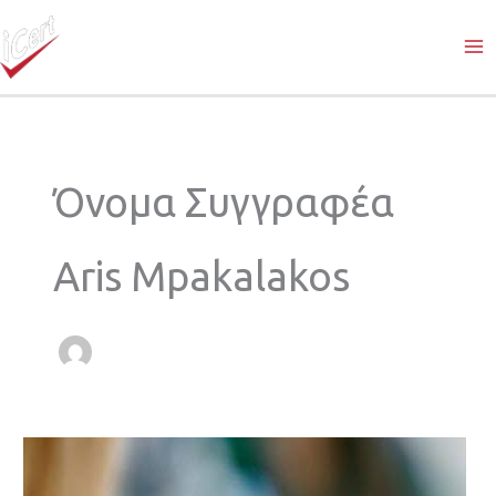
Μετάβαση
στο
περιεχόμενο
Όνομα Συγγραφέα
Aris Mpakalakos
Οδηγός
προς