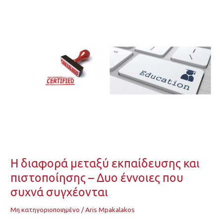
Η
διαφορά
μεταξύ
εκπαίδευσης
και
πιστοποίησης
–
Δυο
έννοιες
που
συχνά
συγχέονται
Η διαφορά μεταξύ εκπαίδευσης και
πιστοποίησης – Δυο έννοιες που
συχνά συγχέονται
Μη κατηγοριοποιημένο
/
Aris Mpakalakos