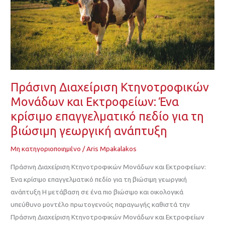
Εκτροφείων:
Ένα
κρίσιμο
επαγγελματικό
πεδίο
για
τη
Πράσινη Διαχείριση Κτηνοτροφικών
βιώσιμη
Μονάδων και Εκτροφείων: Ένα
γεωργική
κρίσιμο επαγγελματικό πεδίο για τη
ανάπτυξη
βιώσιμη γεωργική ανάπτυξη
Μη κατηγοριοποιημένο
/
Aris Mpakalakos
Πράσινη Διαχείριση Κτηνοτροφικών Μονάδων και Εκτροφείων:
Ένα κρίσιμο επαγγελματικό πεδίο για τη βιώσιμη γεωργική
ανάπτυξη Η μετάβαση σε ένα πιο βιώσιμο και οικολογικά
υπεύθυνο μοντέλο πρωτογενούς παραγωγής καθιστά την
Πράσινη Διαχείριση Κτηνοτροφικών Μονάδων και Εκτροφείων