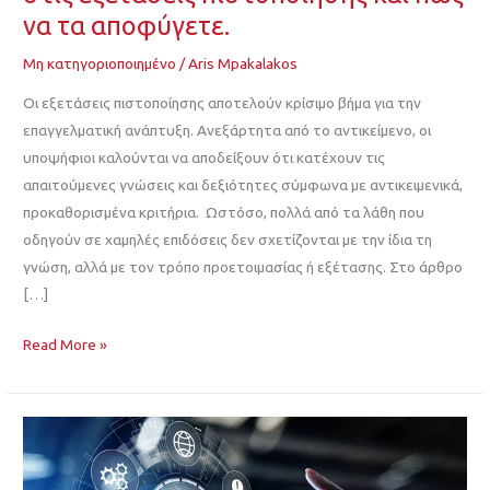
να τα αποφύγετε.
Μη κατηγοριοποιημένο
/
Aris Mpakalakos
Οι εξετάσεις πιστοποίησης αποτελούν κρίσιμο βήμα για την
επαγγελματική ανάπτυξη. Ανεξάρτητα από το αντικείμενο, οι
υποψήφιοι καλούνται να αποδείξουν ότι κατέχουν τις
απαιτούμενες γνώσεις και δεξιότητες σύμφωνα με αντικειμενικά,
προκαθορισμένα κριτήρια. Ωστόσο, πολλά από τα λάθη που
οδηγούν σε χαμηλές επιδόσεις δεν σχετίζονται με την ίδια τη
γνώση, αλλά με τον τρόπο προετοιμασίας ή εξέτασης. Στο άρθρο
[…]
Read More »
Μετάβαση
από
ISO