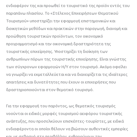
ενδιαφέρον της και προωθεί το τουριστικό της προϊόν εντός του
παραπάνω πλαισίου. Το «Στέλεχος Επιχειρήσεων Θεματικού
Τουρισμού» υποστηρίζει την εφαρμογή επιστημονικών και
διοικητικών μεθόδων και πρακτικών στην παραγωγή, διανομή και
προώθηση τουριστικών προϊόντων, τον οικονομικό
προγραμματισμό και την οικονομική δραστηριότητα της
τουριστικής επιχείρησης. Υποστηρίζει τη διοίκηση των
ανθρωπίνων πόρων της τουριστικής επιχείρησης. Είναι γνώστης
των σύγχρονων εφαρμογών Η/Υ στον τουρισμό. Ακόμα οφείλει
να γνωρίζει να εκμεταλλεύεται και να διαχειρίζεται τις ιδιαίτερες
απαιτήσεις και δυνατότητες που έχουν οι επιχειρήσεις που
δραστηριοποιούνται στον θεματικό τουρισμό.
Για την εφαρμογή του παρόντος, ως θεματικός τουρισμός
νοούνται οι ειδικές μορφές τουρισμού αειφόρου τουριστικής
ανάπτυξης, που προσελκύουν επισκέπτες-τουρίστες, με ειδικά
ενδιαφέροντα οι οποίοι θέλουν να βιώσουν αυθεντικές εμπειρίες
και, με σεβασμό στο περιβάλλον, ενθαρρύνουν την